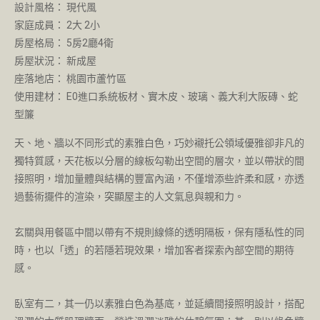
設計風格： 現代風
家庭成員： 2大 2小
房屋格局： 5房2廳4衛
房屋狀況： 新成屋
座落地店： 桃園市蘆竹區
使用建材： E0進口系統板材、實木皮、玻璃、義大利大阪磚、蛇
型簾
天、地、牆以不同形式的素雅白色，巧妙襯托公領域優雅卻非凡的
獨特質感，天花板以分層的線板勾勒出空間的層次，並以帶狀的間
接照明，增加量體與結構的豐富內涵，不僅增添些許柔和感，亦透
過藝術擺件的渲染，突顯屋主的人文氣息與親和力。
玄關與用餐區中間以帶有不規則線條的透明隔板，保有隱私性的同
時，也以「透」的若隱若現效果，增加客者探索內部空間的期待
感。
臥室有二，其一仍以素雅白色為基底，並延續間接照明設計，搭配