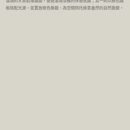
溫潤的木質肌理牆面，營造溫潤淡雅的休憩氛圍；其一則以綠色牆
板搭配光源，並置放綠色植栽，為空間烘托綠意盎然的自然面貌。