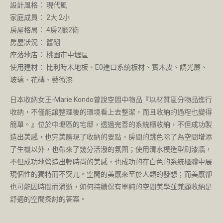
設計風格： 現代風
家庭成員： 2大 2小
房屋格局： 4房2廳2衛
房屋狀況： 舊翻
座落地店： 桃園市中壢區
使用建材： 比利時木地板、E0進口系統板材、實木皮、調光簾、
玻璃、花磚、藝術漆
日本收納女王-Marie Kondo曾說空間中物品『以材質區分物品進行
收納，不僅能讓整理後的環境看上去整潔，而且收納的過程也變得
簡單。』位於中壢區的宅邸，透過完善的系統櫃收納，不但成功製
造出美感，也完美體現了收納的要點，房間的跳色除了為空間增添
了生機以外，也帶來了幾分活潑的氛圍；使用清水模造型刷漆牆，
不但成功地營造出輕時尚的美感，也成功的在白色的系統櫃體中展
現個性的獨特而不突兀。空間的美感來至於人類的發想；而美感卻
也可能因時間而消逝，如何持續保有單純的空間美學並兼顧收納是
舒適的空間探討的答案。