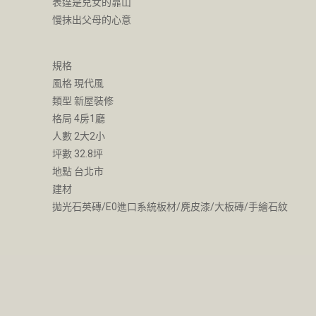
表達是兒女的靠山
慢抹出父母的心意
規格
風格 現代風
類型 新屋裝修
格局 4房1廳
人數 2大2小
坪數 32.8坪
地點 台北市
建材
拋光石英磚/E0進口系統板材/麂皮漆/大板磚/手繪石紋