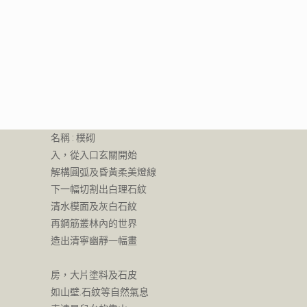
名稱 : 樸砌
入，從入口玄關開始
解構圓弧及昏黃柔美燈線
下一幅切割出白理石紋
清水模面及灰白石紋
再鋼筋叢林內的世界
造出清寧幽靜一幅畫
房，大片塗料及石皮
如山壁.石紋等自然氣息