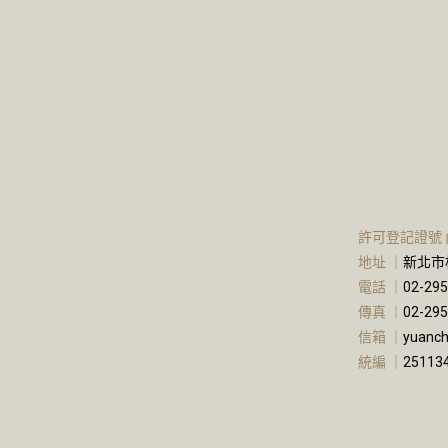
許可登記證號 內營室
地址 ｜
新北市
電話 ｜
02-29
傳真 ｜
02-29
信箱 ｜
yuanc
統編 ｜
25113